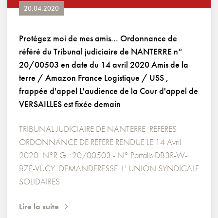
20.04.2020
Protégez moi de mes amis... Ordonnance de
référé du Tribunal judiciaire de NANTERRE n°
20/00503 en date du 14 avril 2020 Amis de la
terre / Amazon France Logistique / USS ,
frappée d'appel L'audience de la Cour d'appel de
VERSAILLES est fixée demain
TRIBUNAL JUDICIAIRE DE NANTERRE REFERES
ORDONNANCE DE REFERE RENDUE LE 14 Avril
2020 N°R.G. :20/00503 - N° Portalis DB3R-W-
B7E-VUCY DEMANDERESSE L’ UNION SYNDICALE
SOLIDAIRES
Lire la suite