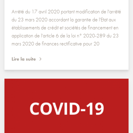
Arrêté du 17 avril 2020 portant modification de l'arrêté
du 23 mars 2020 accordant la garantie de l'Etat aux
établissements de crédit et sociétés de financement en
application de l'article 6 de la loi n° 2020-289 du 23
mars 2020 de finances rectificative pour 20
Lire la suite