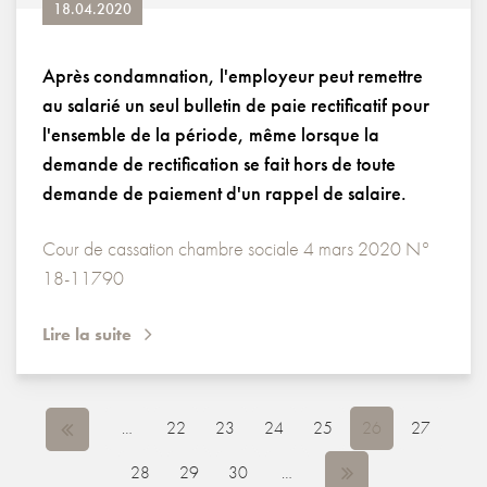
18.04.2020
Après condamnation, l'employeur peut remettre
au salarié un seul bulletin de paie rectificatif pour
l'ensemble de la période, même lorsque la
demande de rectification se fait hors de toute
demande de paiement d'un rappel de salaire.
Cour de cassation chambre sociale 4 mars 2020 N°
18-11790
Lire la suite
PAGES
…
22
23
24
25
26
27
28
29
30
…