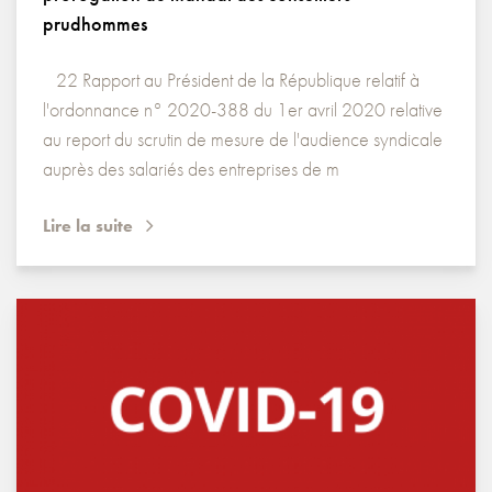
prudhommes
22 Rapport au Président de la République relatif à
l'ordonnance n° 2020-388 du 1er avril 2020 relative
au report du scrutin de mesure de l'audience syndicale
auprès des salariés des entreprises de m
Lire la suite