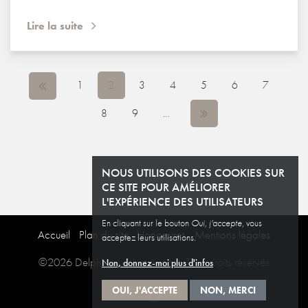
Lire la suite
PAGES
1
2
3
4
5
6
7
8
9
…
NOUS UTILISONS DES COOKIES SUR
CE SITE POUR AMÉLIORER
L'EXPÉRIENCE DES UTILISATEURS
En cliquant sur le bouton
Oui, j'accepte
, vous
Accueil
Plan du site
Honoraires
Mentions légales
acceptez leurs utilisations.
©2026 Delphine Lechat Avocat. Tous droits réservés
Non, donnez-moi plus d'infos
OUI, J'ACCEPTE
NON, MERCI