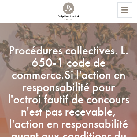
Accueil
Procédures collectives. L.
Actualités
650-1 code de
Procédures collectives. L. 650-1 code de commerce.Si
l'action en responsabilité pour l'octroi fautif de concours n'est
commerce.Si l'action en
pas recevable, l'action en responsabilité quant aux conditions
responsabilité pour
du retrait de ces concours, l'est Cas Com. 23 septembre
2020, 19-12542
l'octroi fautif de concours
n'est pas recevable,
l'action en responsabilité
quant aux conditions du