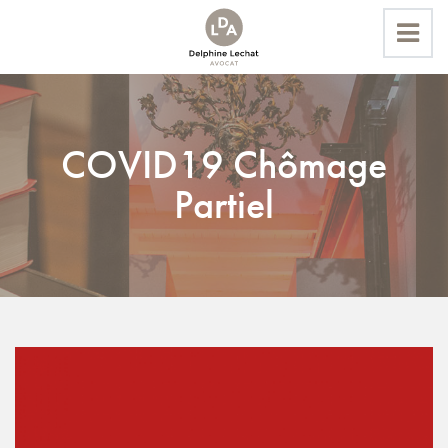
Accueil
COVID19 Chômage
Actualités
Partiel
COVID19 Chômage Partiel